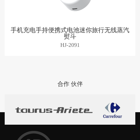
手机充电手持便携式电池迷你旅行无线蒸汽
熨斗
HJ-2091
伙伴
合作